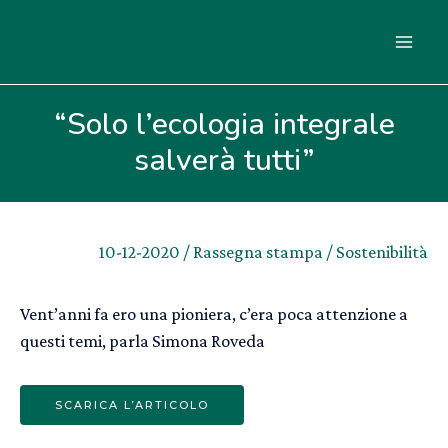
Vai
al
MA
contenuto
ME
“Solo l’ecologia integrale
salverà tutti”
10-12-2020
/
Rassegna stampa
/
Sostenibilità
Vent’anni fa ero una pioniera, c’era poca attenzione a
questi temi, parla Simona Roveda
SCARICA L’ARTICOLO