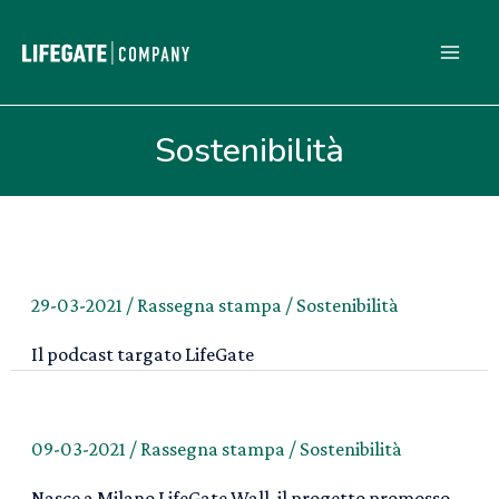
Vai
al
MA
contenuto
ME
Sostenibilità
29-03-2021
/
Rassegna stampa
/
Sostenibilità
Il podcast targato LifeGate
09-03-2021
/
Rassegna stampa
/
Sostenibilità
Nasce a Milano LifeGate Wall, il progetto promosso