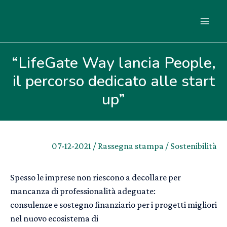
Vai
al
MA
contenuto
ME
“LifeGate Way lancia People,
il percorso dedicato alle start
up”
07-12-2021
/
Rassegna stampa
/
Sostenibilità
Spesso le imprese non riescono a decollare per
mancanza di professionalità adeguate:
consulenze e sostegno finanziario per i progetti migliori
nel nuovo ecosistema di